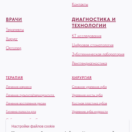
Контакты
ВРАЧИ
ДИАГНОСТИКА И
ТЕХНОЛОГИИ
Терапевты
КТ исследования
Хирург
Цифровая стоматология
Ортопед
Зуботехническая лаборатория
Рентгендиагностика
ТЕРАПИЯ
ХИРУРГИЯ
Лечение кариеса
Сложное удаление зуба
Лечение пульпита/периодонтита
Удаление кисты зуба
Лечение воспаления десен
Костная пластика зубов
Гигиена полости рта
Удаление зуба мудрости
Отбеливание зубов Сыктывкар
Настройки файлов cookie
Эстетическая реставрация зубов