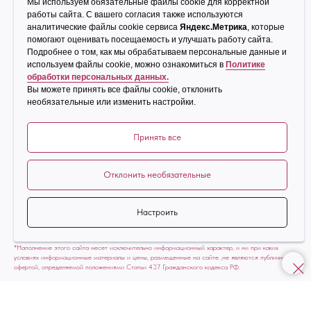
Мы используем обязательные файлы cookie для корректной
работы сайта. С вашего согласия также используются
ОРТОПЕДИЯ
Cодержание
аналитические файлы cookie сервиса
Яндекс.Метрика
, которые
помогают оценивать посещаемость и улучшать работу сайта.
Политика обработки персональных
Протезирование зубов и
Подробнее о том, как мы обрабатываем персональные данные и
данных
имплантация
используем файлы cookie, можно ознакомиться в
Политике
Имплантация All-on-4
обработки персональных данных.
Вы можете принять все файлы cookie, отклонить
необязательные или изменить настройки.
Принять все
Отклонить необязательные
ООО «Медицинская клиника «Эстетика»
Лицензия № ЛО-11-01-002026 от 21.05.2018
Настроить
Наполнение сайта имеет справочный характер, не подпадает под понятие рекламы (п. 6
Письма ФАС РФ № АК/92163/17) и рекламой не является.
*Наполнение этого сайта несет исключительно информационный характер, и ни при каких
условиях информационные материалы и цены, размещенные на сайте ,не являются публичной
офертой, определяемой положениями Статьи 437 Гражданского кодекса РФ.