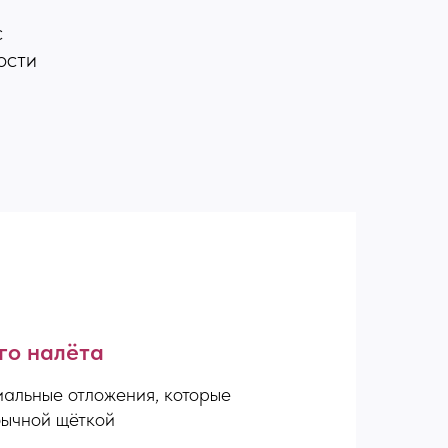
с
ости
го налёта
иальные отложения, которые
бычной щёткой