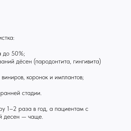
стка:
а до 50%;
ваний дёсен (пародонтита, гингивита)
 виниров, коронок и имплантов;
 ранней стадии.
у 1–2 раза в год, а пациентам с
й десен — чаще.