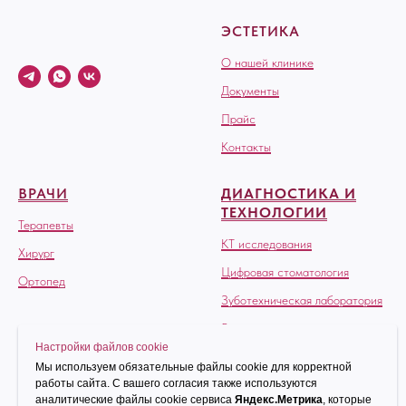
ЭСТЕТИКА
О нашей клинике
Документы
Прайс
Контакты
ВРАЧИ
ДИАГНОСТИКА И
ТЕХНОЛОГИИ
Терапевты
КТ исследования
Хирург
Цифровая стоматология
Ортопед
Зуботехническая лаборатория
Рентгендиагностика
Настройки файлов cookie
Мы используем обязательные файлы cookie для корректной
ТЕРАПИЯ
ХИРУРГИЯ
работы сайта. С вашего согласия также используются
аналитические файлы cookie сервиса
Яндекс.Метрика
, которые
Лечение кариеса
Сложное удаление зуба