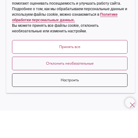
помогают оценивать посещаемость и улучшать работу сайта.
Лечение пульпита/периодонтита
Удаление кисты зуба
Подробнее о том, как мы обрабатываем персональные данные и
используем файлы cookie, можно ознакомиться в
Политике
Лечение воспаления десен
Костная пластика зубов
обработки персональных данных.
Гигиена полости рта
Удаление зуба мудрости
Вы можете принять все файлы cookie, отклонить
необязательные или изменить настройки.
Отбеливание зубов Сыктывкар
Эстетическая реставрация зубов
Принять все
ОРТОПЕДИЯ
Cодержание
Отклонить необязательные
Политика обработки персональных
Протезирование зубов и
данных
имплантация
Имплантация All-on-4
Настроить
ООО «Медицинская клиника «Эстетика»
Лицензия № ЛО-11-01-002026 от 21.05.2018